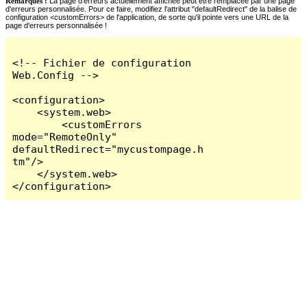
Remarques :
La page d'erreurs actuellement affichée peut être remplacée par une page
d'erreurs personnalisée. Pour ce faire, modifiez l'attribut "defaultRedirect" de la balise de
configuration <customErrors> de l'application, de sorte qu'il pointe vers une URL de la
page d'erreurs personnalisée !
<!-- Fichier de configuration 
Web.Config -->

<configuration>

    <system.web>

        <customErrors 
mode="RemoteOnly" 
defaultRedirect="mycustompage.h
tm"/>

    </system.web>

</configuration>