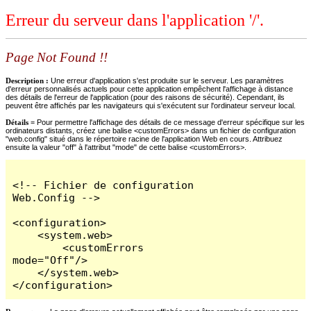
Erreur du serveur dans l'application '/'.
Page Not Found !!
Description :
Une erreur d'application s'est produite sur le serveur. Les paramètres
d'erreur personnalisés actuels pour cette application empêchent l'affichage à distance
des détails de l'erreur de l'application (pour des raisons de sécurité). Cependant, ils
peuvent être affichés par les navigateurs qui s'exécutent sur l'ordinateur serveur local.
Détails =
Pour permettre l'affichage des détails de ce message d'erreur spécifique sur les
ordinateurs distants, créez une balise <customErrors> dans un fichier de configuration
"web.config" situé dans le répertoire racine de l'application Web en cours. Attribuez
ensuite la valeur "off" à l'attribut "mode" de cette balise <customErrors>.
<!-- Fichier de configuration 
Web.Config -->

<configuration>

    <system.web>

        <customErrors 
mode="Off"/>

    </system.web>

</configuration>