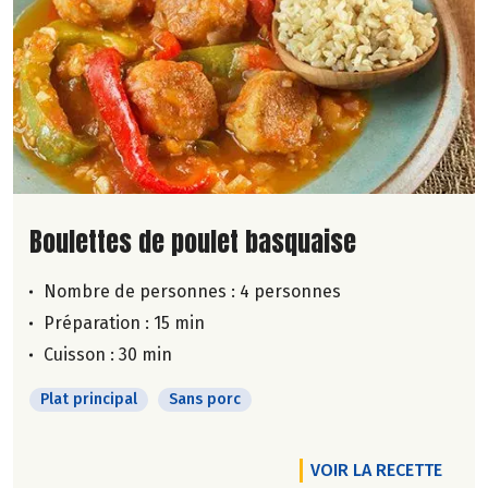
Lire la suite de la recette
Boulettes de poulet basquaise
Nombre de personnes :
4 personnes
Préparation : 15 min
Cuisson : 30 min
Plat principal
Sans porc
VOIR LA RECETTE