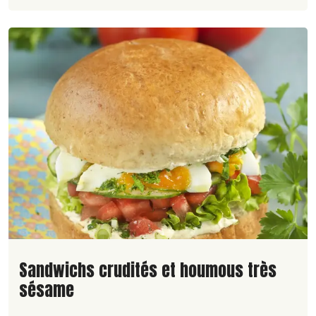
Lire la suite de la recette
Sandwichs crudités et houmous très
sésame