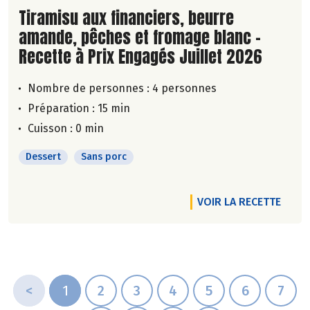
Lire la suite de la recette
Tiramisu aux financiers, beurre
amande, pêches et fromage blanc -
Recette à Prix Engagés Juillet 2026
Nombre de personnes :
4 personnes
Préparation : 15 min
Cuisson : 0 min
Dessert
Sans porc
VOIR LA RECETTE
<
1
2
3
4
5
6
7