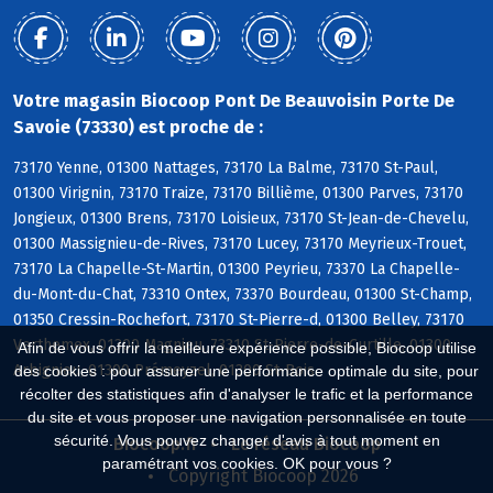
Votre magasin Biocoop Pont De Beauvoisin Porte De
Savoie (73330) est proche de :
73170 Yenne, 01300 Nattages, 73170 La Balme, 73170 St-Paul,
01300 Virignin, 73170 Traize, 73170 Billième, 01300 Parves, 73170
Jongieux, 01300 Brens, 73170 Loisieux, 73170 St-Jean-de-Chevelu,
01300 Massignieu-de-Rives, 73170 Lucey, 73170 Meyrieux-Trouet,
73170 La Chapelle-St-Martin, 01300 Peyrieu, 73370 La Chapelle-
du-Mont-du-Chat, 73310 Ontex, 73370 Bourdeau, 01300 St-Champ,
01350 Cressin-Rochefort, 73170 St-Pierre-d, 01300 Belley, 73170
Verthemex, 01300 Magnieu, 73310 St-Pierre-de-Curtille, 01300
Afin de vous offrir la meilleure expérience possible, Biocoop utilise
Arbignieu, 01300 Prémeyzel, 01300 St-Bois
des cookies : pour assurer une performance optimale du site, pour
récolter des statistiques afin d'analyser le trafic et la performance
du site et vous proposer une navigation personnalisée en toute
sécurité. Vous pouvez changer d'avis à tout moment en
Biocoop.fr
Le réseau Biocoop
paramétrant vos cookies. OK pour vous ?
Copyright Biocoop 2026