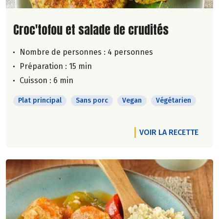
Lire la suite de la recette
Croc'tofou et salade de crudités
Nombre de personnes :
4 personnes
Préparation : 15 min
Cuisson : 6 min
Plat principal
Sans porc
Vegan
Végétarien
VOIR LA RECETTE