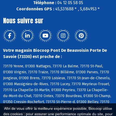
Téléphone :
04 12 05 58 05
Coordonnées GPS :
45,531688 ° , 5,684953 °
Nous suivre sur
Votre magasin Biocoop Pont De Beauvoisin Porte De
Savoie (73330) est proche de :
73170 Yenne, 01300 Nattages, 73170 La Balme, 73170 St-Paul,
01300 Virignin, 73170 Traize, 73170 Billième, 01300 Parves, 73170
Jongieux, 01300 Brens, 73170 Loisieux, 73170 St-Jean-de-Chevelu,
01300 Massignieu-de-Rives, 73170 Lucey, 73170 Meyrieux-Trouet,
73170 La Chapelle-St-Martin, 01300 Peyrieu, 73370 La Chapelle-
du-Mont-du-Chat, 73310 Ontex, 73370 Bourdeau, 01300 St-Champ,
01350 Cressin-Rochefort, 73170 St-Pierre-d, 01300 Belley, 73170
Verthemex, 01300 Magnieu, 73310 St-Pierre-de-Curtille, 01300
Afin de vous offrir la meilleure expérience possible, Biocoop utilise
Arbignieu, 01300 Prémeyzel, 01300 St-Bois
des cookies : pour assurer une performance optimale du site, pour