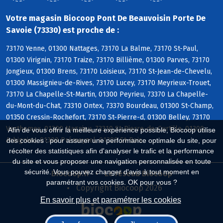
Votre magasin Biocoop Pont De Beauvoisin Porte De
Savoie (73330) est proche de :
73170 Yenne, 01300 Nattages, 73170 La Balme, 73170 St-Paul,
01300 Virignin, 73170 Traize, 73170 Billième, 01300 Parves, 73170
Jongieux, 01300 Brens, 73170 Loisieux, 73170 St-Jean-de-Chevelu,
01300 Massignieu-de-Rives, 73170 Lucey, 73170 Meyrieux-Trouet,
73170 La Chapelle-St-Martin, 01300 Peyrieu, 73370 La Chapelle-
du-Mont-du-Chat, 73310 Ontex, 73370 Bourdeau, 01300 St-Champ,
01350 Cressin-Rochefort, 73170 St-Pierre-d, 01300 Belley, 73170
Verthemex, 01300 Magnieu, 73310 St-Pierre-de-Curtille, 01300
Afin de vous offrir la meilleure expérience possible, Biocoop utilise
Arbignieu, 01300 Prémeyzel, 01300 St-Bois
des cookies : pour assurer une performance optimale du site, pour
récolter des statistiques afin d'analyser le trafic et la performance
du site et vous proposer une navigation personnalisée en toute
sécurité. Vous pouvez changer d'avis à tout moment en
Biocoop.fr
Le réseau Biocoop
paramétrant vos cookies. OK pour vous ?
Copyright Biocoop 2026
En savoir plus et paramétrer les cookies