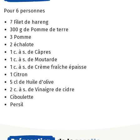
Pour 6 personnes
7 Filet de hareng
300 g de Pomme de terre
3 Pomme
2 échalote
1 c. à s. de Câpres
1 c. à s. de Moutarde
1 c. à s. de Crème fraîche épaisse
1 Citron
5 cl de Huile d'olive
2 c. à s. de Vinaigre de cidre
Ciboulette
Persil