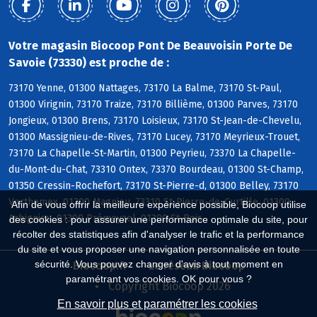
Votre magasin Biocoop Pont De Beauvoisin Porte De
Savoie (73330) est proche de :
73170 Yenne, 01300 Nattages, 73170 La Balme, 73170 St-Paul,
01300 Virignin, 73170 Traize, 73170 Billième, 01300 Parves, 73170
Jongieux, 01300 Brens, 73170 Loisieux, 73170 St-Jean-de-Chevelu,
01300 Massignieu-de-Rives, 73170 Lucey, 73170 Meyrieux-Trouet,
73170 La Chapelle-St-Martin, 01300 Peyrieu, 73370 La Chapelle-
du-Mont-du-Chat, 73310 Ontex, 73370 Bourdeau, 01300 St-Champ,
01350 Cressin-Rochefort, 73170 St-Pierre-d, 01300 Belley, 73170
Verthemex, 01300 Magnieu, 73310 St-Pierre-de-Curtille, 01300
Afin de vous offrir la meilleure expérience possible, Biocoop utilise
Arbignieu, 01300 Prémeyzel, 01300 St-Bois
des cookies : pour assurer une performance optimale du site, pour
récolter des statistiques afin d'analyser le trafic et la performance
du site et vous proposer une navigation personnalisée en toute
sécurité. Vous pouvez changer d'avis à tout moment en
Biocoop.fr
Le réseau Biocoop
paramétrant vos cookies. OK pour vous ?
Copyright Biocoop 2026
En savoir plus et paramétrer les cookies