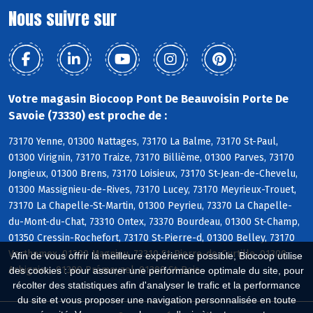
Nous suivre sur
Votre magasin Biocoop Pont De Beauvoisin Porte De
Savoie (73330) est proche de :
73170 Yenne, 01300 Nattages, 73170 La Balme, 73170 St-Paul,
01300 Virignin, 73170 Traize, 73170 Billième, 01300 Parves, 73170
Jongieux, 01300 Brens, 73170 Loisieux, 73170 St-Jean-de-Chevelu,
01300 Massignieu-de-Rives, 73170 Lucey, 73170 Meyrieux-Trouet,
73170 La Chapelle-St-Martin, 01300 Peyrieu, 73370 La Chapelle-
du-Mont-du-Chat, 73310 Ontex, 73370 Bourdeau, 01300 St-Champ,
01350 Cressin-Rochefort, 73170 St-Pierre-d, 01300 Belley, 73170
Verthemex, 01300 Magnieu, 73310 St-Pierre-de-Curtille, 01300
Afin de vous offrir la meilleure expérience possible, Biocoop utilise
Arbignieu, 01300 Prémeyzel, 01300 St-Bois
des cookies : pour assurer une performance optimale du site, pour
récolter des statistiques afin d'analyser le trafic et la performance
du site et vous proposer une navigation personnalisée en toute