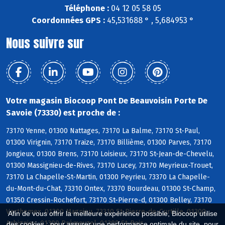
Téléphone :
04 12 05 58 05
Coordonnées GPS :
45,531688 ° , 5,684953 °
Nous suivre sur
Votre magasin Biocoop Pont De Beauvoisin Porte De
Savoie (73330) est proche de :
73170 Yenne, 01300 Nattages, 73170 La Balme, 73170 St-Paul,
01300 Virignin, 73170 Traize, 73170 Billième, 01300 Parves, 73170
Jongieux, 01300 Brens, 73170 Loisieux, 73170 St-Jean-de-Chevelu,
01300 Massignieu-de-Rives, 73170 Lucey, 73170 Meyrieux-Trouet,
73170 La Chapelle-St-Martin, 01300 Peyrieu, 73370 La Chapelle-
du-Mont-du-Chat, 73310 Ontex, 73370 Bourdeau, 01300 St-Champ,
01350 Cressin-Rochefort, 73170 St-Pierre-d, 01300 Belley, 73170
Verthemex, 01300 Magnieu, 73310 St-Pierre-de-Curtille, 01300
Afin de vous offrir la meilleure expérience possible, Biocoop utilise
Arbignieu, 01300 Prémeyzel, 01300 St-Bois
des cookies : pour assurer une performance optimale du site, pour