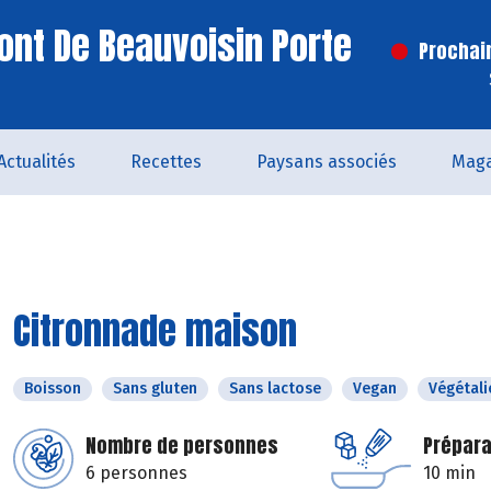
ont De Beauvoisin Porte
Prochai
Actualités
Recettes
Paysans associés
Maga
Citronnade maison
Boisson
Sans gluten
Sans lactose
Vegan
Végétali
Nombre de personnes
Prépara
6 personnes
10 min