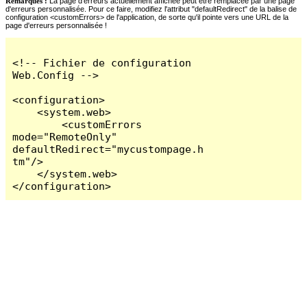
Remarques :
La page d'erreurs actuellement affichée peut être remplacée par une page
d'erreurs personnalisée. Pour ce faire, modifiez l'attribut "defaultRedirect" de la balise de
configuration <customErrors> de l'application, de sorte qu'il pointe vers une URL de la
page d'erreurs personnalisée !
<!-- Fichier de configuration 
Web.Config -->

<configuration>

    <system.web>

        <customErrors 
mode="RemoteOnly" 
defaultRedirect="mycustompage.h
tm"/>

    </system.web>

</configuration>