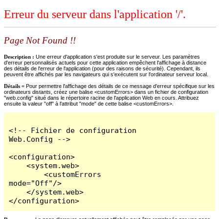
Erreur du serveur dans l'application '/'.
Page Not Found !!
Description :
Une erreur d'application s'est produite sur le serveur. Les paramètres
d'erreur personnalisés actuels pour cette application empêchent l'affichage à distance
des détails de l'erreur de l'application (pour des raisons de sécurité). Cependant, ils
peuvent être affichés par les navigateurs qui s'exécutent sur l'ordinateur serveur local.
Détails =
Pour permettre l'affichage des détails de ce message d'erreur spécifique sur les
ordinateurs distants, créez une balise <customErrors> dans un fichier de configuration
"web.config" situé dans le répertoire racine de l'application Web en cours. Attribuez
ensuite la valeur "off" à l'attribut "mode" de cette balise <customErrors>.
<!-- Fichier de configuration 
Web.Config -->

<configuration>

    <system.web>

        <customErrors 
mode="Off"/>

    </system.web>

</configuration>