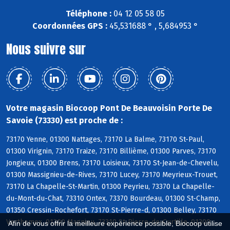
Téléphone :
04 12 05 58 05
Coordonnées GPS :
45,531688 ° , 5,684953 °
Nous suivre sur
Votre magasin Biocoop Pont De Beauvoisin Porte De
Savoie (73330) est proche de :
73170 Yenne, 01300 Nattages, 73170 La Balme, 73170 St-Paul,
01300 Virignin, 73170 Traize, 73170 Billième, 01300 Parves, 73170
Jongieux, 01300 Brens, 73170 Loisieux, 73170 St-Jean-de-Chevelu,
01300 Massignieu-de-Rives, 73170 Lucey, 73170 Meyrieux-Trouet,
73170 La Chapelle-St-Martin, 01300 Peyrieu, 73370 La Chapelle-
du-Mont-du-Chat, 73310 Ontex, 73370 Bourdeau, 01300 St-Champ,
01350 Cressin-Rochefort, 73170 St-Pierre-d, 01300 Belley, 73170
Verthemex, 01300 Magnieu, 73310 St-Pierre-de-Curtille, 01300
Afin de vous offrir la meilleure expérience possible, Biocoop utilise