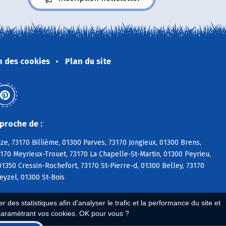
n des cookies
Plan du site
proche de :
ize, 73170 Billième, 01300 Parves, 73170 Jongieux, 01300 Brens,
3170 Meyrieux-Trouet, 73170 La Chapelle-St-Martin, 01300 Peyrieu,
350 Cressin-Rochefort, 73170 St-Pierre-d, 01300 Belley, 73170
eyzel, 01300 St-Bois
 des statistiques afin d'analyser le trafic et la performance du site et
paramétrant vos cookies. OK pour vous ?