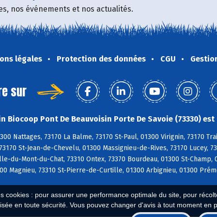
fres, nos événements et nos actualités.
ons légales
Protection des données
CGU
Gestio
re sur
n Biocoop Pont De Beauvoisin Porte De Savoie (73330) est 
300 Nattages, 73170 La Balme, 73170 St-Paul, 01300 Virignin, 73170 Tra
 73170 St-Jean-de-Chevelu, 01300 Massignieu-de-Rives, 73170 Lucey, 7
le-du-Mont-du-Chat, 73310 Ontex, 73370 Bourdeau, 01300 St-Champ, 01
0 Magnieu, 73310 St-Pierre-de-Curtille, 01300 Arbignieu, 01300 Prém
es cookies : pour assurer une performance optimale du site, pour récolter
isée en toute sécurité. Vous pouvez changer d'avis à tout moment en 