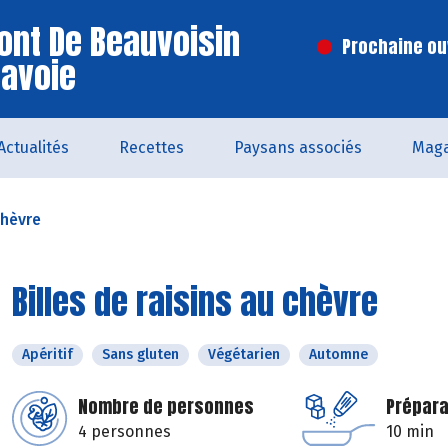
ont De Beauvoisin
Prochaine ouv
Savoie
Actualités
Recettes
Paysans associés
Maga
chèvre
Billes de raisins au chèvre
Apéritif
Sans gluten
Végétarien
Automne
Nombre de personnes
Prépara
4 personnes
10 min