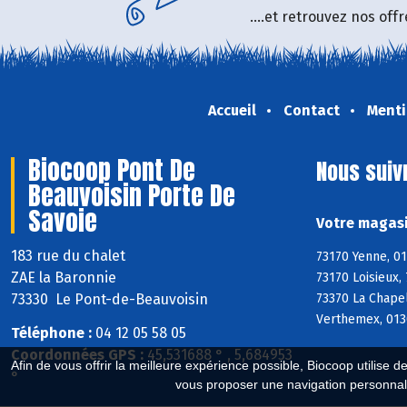
....et retrouvez nos of
Accueil
Contact
Menti
Biocoop Pont De
Nous suiv
Beauvoisin Porte De
Savoie
Votre magasi
183 rue du chalet
73170 Yenne, 01
ZAE la Baronnie
73170 Loisieux,
73330 Le Pont-de-Beauvoisin
73370 La Chapel
Verthemex, 0130
Téléphone :
04 12 05 58 05
Coordonnées GPS :
45,531688 ° , 5,684953
Afin de vous offrir la meilleure expérience possible, Biocoop utilise d
°
vous proposer une navigation personnal