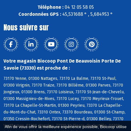
Téléphone :
04 12 05 58 05
Coordonnées GPS :
45,531688 ° , 5,684953 °
Nous suivre sur
Votre magasin Biocoop Pont De Beauvoisin Porte De
Savoie (73330) est proche de :
73170 Yenne, 01300 Nattages, 73170 La Balme, 73170 St-Paul,
01300 Virignin, 73170 Traize, 73170 Billième, 01300 Parves, 73170
Jongieux, 01300 Brens, 73170 Loisieux, 73170 St-Jean-de-Chevelu,
01300 Massignieu-de-Rives, 73170 Lucey, 73170 Meyrieux-Trouet,
73170 La Chapelle-St-Martin, 01300 Peyrieu, 73370 La Chapelle-
du-Mont-du-Chat, 73310 Ontex, 73370 Bourdeau, 01300 St-Champ,
01350 Cressin-Rochefort, 73170 St-Pierre-d, 01300 Belley, 73170
Verthemex, 01300 Magnieu, 73310 St-Pierre-de-Curtille, 01300
Afin de vous offrir la meilleure expérience possible, Biocoop utilise