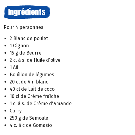
Ingrédients
Pour 4 personnes
2 Blanc de poulet
1 Oignon
15 g de Beurre
2 c. à s. de Huile d'olive
1 Ail
Bouillon de légumes
20 cl de Vin blanc
40 cl de Lait de coco
10 cl de Crème fraîche
1 c. à s. de Crème d'amande
Curry
250 g de Semoule
4 c. à c de Gomasio