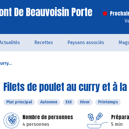
ont De Beauvoisin Porte
Prochai
V
Actualités
Recettes
Paysans associés
Maga
urry...
Filets de poulet au curry et à 
Plat principal
Automne
Eté
Hiver
Printemps
Nombre de personnes
Prépara
4 personnes
5 min