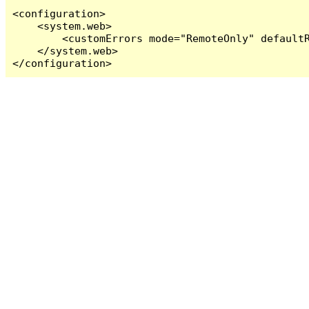
<configuration>

    <system.web>

        <customErrors mode="RemoteOnly" defaultR
    </system.web>

</configuration>