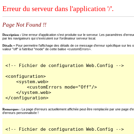
Erreur du serveur dans l'application '/'.
Page Not Found !!
Description :
Une erreur d'application s'est produite sur le serveur. Les paramètres d'erreur
par les navigateurs qui s'exécutent sur l'ordinateur serveur local.
Détails =
Pour permettre l'affichage des détails de ce message d'erreur spécifique sur les o
valeur "off" à l'attribut "mode" de cette balise <customErrors>.
<!-- Fichier de configuration Web.Config -->

<configuration>

    <system.web>

        <customErrors mode="Off"/>

    </system.web>

</configuration>
Remarques :
La page d'erreurs actuellement affichée peut être remplacée par une page d'erre
d'erreurs personnalisée !
<!-- Fichier de configuration Web.Config -->
