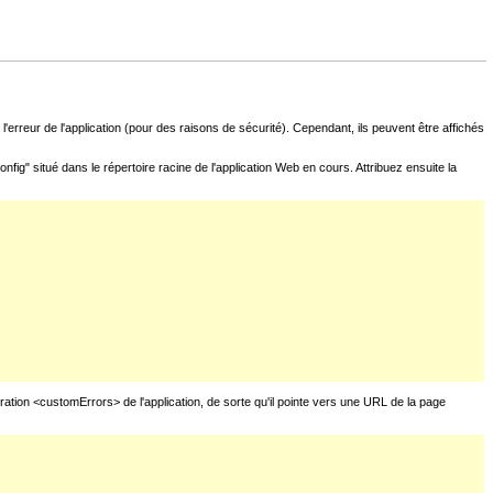
l'erreur de l'application (pour des raisons de sécurité). Cependant, ils peuvent être affichés
fig" situé dans le répertoire racine de l'application Web en cours. Attribuez ensuite la
uration <customErrors> de l'application, de sorte qu'il pointe vers une URL de la page