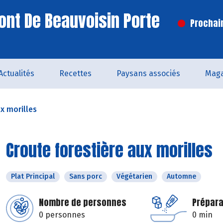
ont De Beauvoisin Porte
Prochai
Actualités
Recettes
Paysans associés
Maga
x morilles
Croute forestière aux morilles
Plat Principal
Sans porc
Végétarien
Automne
Nombre de personnes
Prépara
0 personnes
0 min