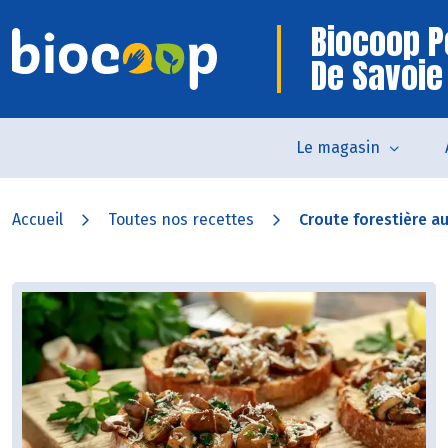
Biocoop P
De Savoie
Le magasin
Accueil
Toutes nos recettes
Croute forestière au