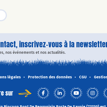
tact, inscrivez-vous à la newsletter
fres, nos événements et nos actualités.
ons légales
Protection des données
CGU
Gestio
re sur
n Biocoop Pont De Beauvoisin Porte De Savoie (73330) est 