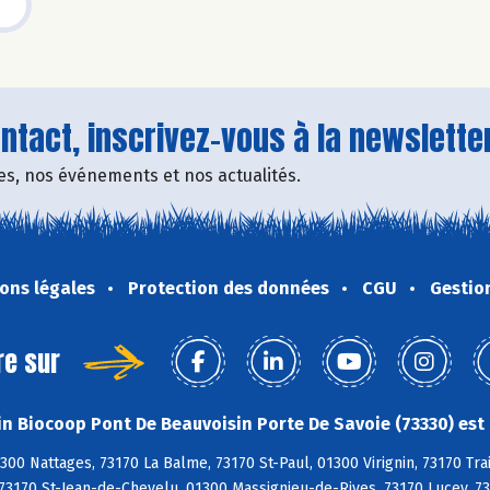
tact, inscrivez-vous à la newsletter
fres, nos événements et nos actualités.
ons légales
Protection des données
CGU
Gestio
re sur
n Biocoop Pont De Beauvoisin Porte De Savoie (73330) est 
300 Nattages, 73170 La Balme, 73170 St-Paul, 01300 Virignin, 73170 Tra
 73170 St-Jean-de-Chevelu, 01300 Massignieu-de-Rives, 73170 Lucey, 7