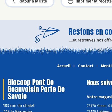
Retour à la liste
Imprimer la recette
Restons en con
....et retrouvez nos of
Accueil
Contact
Menti
Biocoop Pont De
Nous suiv
Beauvoisin Porte De
Savoie
Votre magasi
183 rue du chalet
73170 Yenne, 01
ZAE la Baronnie
73170 Loisieux,