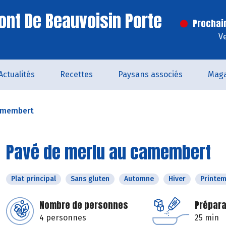
ont De Beauvoisin Porte
Prochai
V
Actualités
Recettes
Paysans associés
Maga
camembert
Pavé de merlu au camembert
Plat principal
Sans gluten
Automne
Hiver
Printe
Nombre de personnes
Prépara
4 personnes
25 min