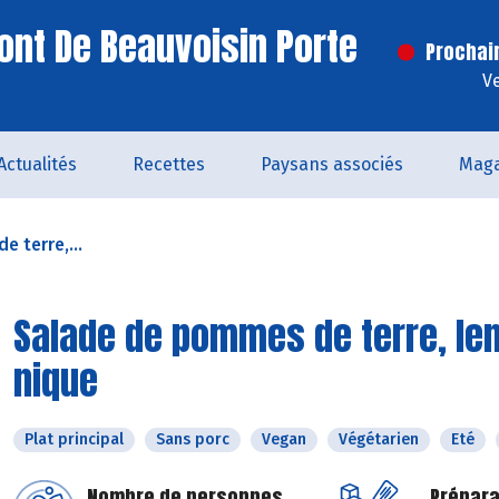
ont De Beauvoisin Porte
Prochai
V
Actualités
Recettes
Paysans associés
Maga
 terre,...
Salade de pommes de terre, lent
nique
Plat principal
Sans porc
Vegan
Végétarien
Eté
Nombre de personnes
Prépara