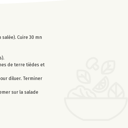
n salée). Cuire 30 mn
s).
mmes de terre tièdes et
pour diluer. Terminer
semer sur la salade