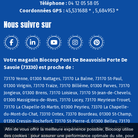
Téléphone :
04 12 05 58 05
Coordonnées GPS :
45,531688 ° , 5,684953 °
Nous suivre sur
Votre magasin Biocoop Pont De Beauvoisin Porte De
Savoie (73330) est proche de :
73170 Yenne, 01300 Nattages, 73170 La Balme, 73170 St-Paul,
01300 Virignin, 73170 Traize, 73170 Billième, 01300 Parves, 73170
Jongieux, 01300 Brens, 73170 Loisieux, 73170 St-Jean-de-Chevelu,
01300 Massignieu-de-Rives, 73170 Lucey, 73170 Meyrieux-Trouet,
73170 La Chapelle-St-Martin, 01300 Peyrieu, 73370 La Chapelle-
du-Mont-du-Chat, 73310 Ontex, 73370 Bourdeau, 01300 St-Champ,
01350 Cressin-Rochefort, 73170 St-Pierre-d, 01300 Belley, 73170
Verthemex, 01300 Magnieu, 73310 St-Pierre-de-Curtille, 01300
Afin de vous offrir la meilleure expérience possible, Biocoop utilise
Arbignieu, 01300 Prémeyzel, 01300 St-Bois
des cookies : pour assurer une performance optimale du site, pour