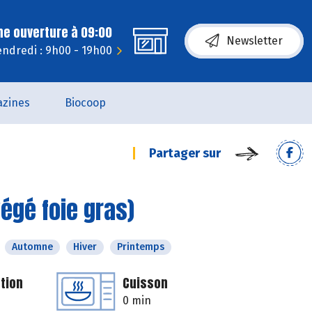
ne ouverture à 09:00
Newsletter
endredi : 9h00 - 19h00
zines
Biocoop
Partager sur
égé foie gras)
Automne
Hiver
Printemps
tion
Cuisson
0 min