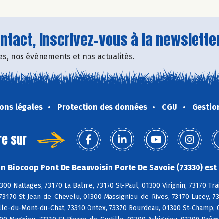
tact, inscrivez-vous à la newsletter
fres, nos événements et nos actualités.
ons légales
Protection des données
CGU
Gestio
re sur
n Biocoop Pont De Beauvoisin Porte De Savoie (73330) est 
300 Nattages, 73170 La Balme, 73170 St-Paul, 01300 Virignin, 73170 Tra
 73170 St-Jean-de-Chevelu, 01300 Massignieu-de-Rives, 73170 Lucey, 7
le-du-Mont-du-Chat, 73310 Ontex, 73370 Bourdeau, 01300 St-Champ, 01