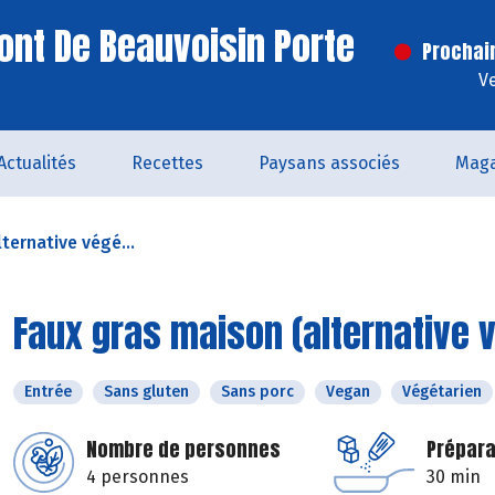
ont De Beauvoisin Porte
Prochai
V
Actualités
Recettes
Paysans associés
Maga
ternative végé...
Faux gras maison (alternative v
Entrée
Sans gluten
Sans porc
Vegan
Végétarien
Nombre de personnes
Prépara
4 personnes
30 min