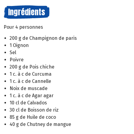
Ingrédients
Pour 4 personnes
200 g de Champignon de paris
1 Oignon
Sel
Poivre
200 g de Pois chiche
1 c. à c de Curcuma
1 c. à c de Cannelle
Noix de muscade
1 c. à c de Agar agar
10 cl de Calvados
30 cl de Boisson de riz
85 g de Huile de coco
40 g de Chutney de mangue