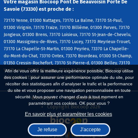
Votre magasin Biocoop Pont De Beauvoisin Porte De
Savoie (73330) est proche de :
73170 Yenne, 01300 Nattages, 73170 La Balme, 73170 St-Paul,
01300 Virignin, 73170 Traize, 73170 Billième, 01300 Parves, 73170
Jongieux, 01300 Brens, 73170 Loisieux, 73170 St-Jean-de-Chevelu,
01300 Massignieu-de-Rives, 73170 Lucey, 73170 Meyrieux-Trouet,
73170 La Chapelle-St-Martin, 01300 Peyrieu, 73370 La Chapelle-
du-Mont-du-Chat, 73310 Ontex, 73370 Bourdeau, 01300 St-Champ,
01350 Cressin-Rochefort, 73170 St-Pierre-d, 01300 Belley, 73170
Verthemex, 01300 Magnieu, 73310 St-Pierre-de-Curtille, 01300
Afin de vous offrir la meilleure expérience possible, Biocoop utilise
Arbignieu, 01300 Prémeyzel, 01300 St-Bois
des cookies : pour assurer une performance optimale du site, pour
récolter des statistiques afin d'analyser le trafic et la performance
du site et vous proposer une navigation personnalisée en toute
sécurité. Vous pouvez changer d'avis à tout moment en
Biocoop.fr
Le réseau Biocoop
paramétrant vos cookies. OK pour vous ?
Copyright Biocoop 2026
En savoir plus et paramétrer les cookies
Je refuse
J'accepte
Réalisé par