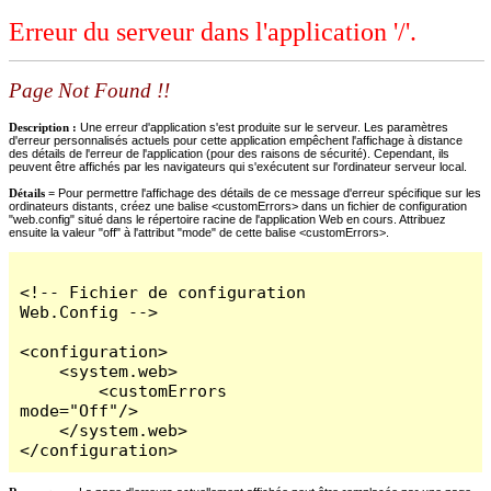
Erreur du serveur dans l'application '/'.
Page Not Found !!
Description :
Une erreur d'application s'est produite sur le serveur. Les paramètres
d'erreur personnalisés actuels pour cette application empêchent l'affichage à distance
des détails de l'erreur de l'application (pour des raisons de sécurité). Cependant, ils
peuvent être affichés par les navigateurs qui s'exécutent sur l'ordinateur serveur local.
Détails =
Pour permettre l'affichage des détails de ce message d'erreur spécifique sur les
ordinateurs distants, créez une balise <customErrors> dans un fichier de configuration
"web.config" situé dans le répertoire racine de l'application Web en cours. Attribuez
ensuite la valeur "off" à l'attribut "mode" de cette balise <customErrors>.
<!-- Fichier de configuration 
Web.Config -->

<configuration>

    <system.web>

        <customErrors 
mode="Off"/>

    </system.web>

</configuration>