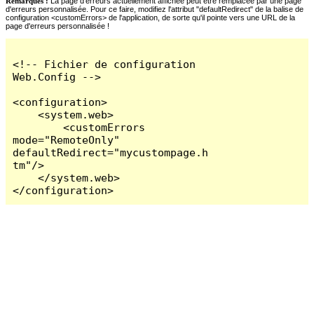
Remarques :
La page d'erreurs actuellement affichée peut être remplacée par une page
d'erreurs personnalisée. Pour ce faire, modifiez l'attribut "defaultRedirect" de la balise de
configuration <customErrors> de l'application, de sorte qu'il pointe vers une URL de la
page d'erreurs personnalisée !
<!-- Fichier de configuration 
Web.Config -->

<configuration>

    <system.web>

        <customErrors 
mode="RemoteOnly" 
defaultRedirect="mycustompage.h
tm"/>

    </system.web>

</configuration>