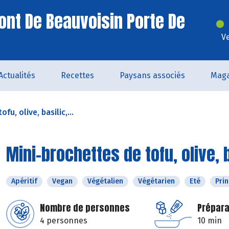
ont De Beauvoisin Porte De
V
Actualités
Recettes
Paysans associés
Maga
fu, olive, basilic,...
Mini-brochettes de tofu, olive,
Apéritif
Vegan
Végétalien
Végétarien
Eté
Pri
Nombre de personnes
Prépara
4 personnes
10 min