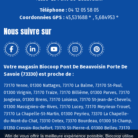
Téléphone :
04 12 05 58 05
Coordonnées GPS :
45,531688 ° , 5,684953 °
Nous suivre sur
Votre magasin Biocoop Pont De Beauvoisin Porte De
Savoie (73330) est proche de :
73170 Yenne, 01300 Nattages, 73170 La Balme, 73170 St-Paul,
01300 Virignin, 73170 Traize, 73170 Billième, 01300 Parves, 73170
Jongieux, 01300 Brens, 73170 Loisieux, 73170 St-Jean-de-Chevelu,
01300 Massignieu-de-Rives, 73170 Lucey, 73170 Meyrieux-Trouet,
73170 La Chapelle-St-Martin, 01300 Peyrieu, 73370 La Chapelle-
du-Mont-du-Chat, 73310 Ontex, 73370 Bourdeau, 01300 St-Champ,
01350 Cressin-Rochefort, 73170 St-Pierre-d, 01300 Belley, 73170
Verthemex, 01300 Magnieu, 73310 St-Pierre-de-Curtille, 01300
Afin de vous offrir la meilleure expérience possible, Biocoop utilise