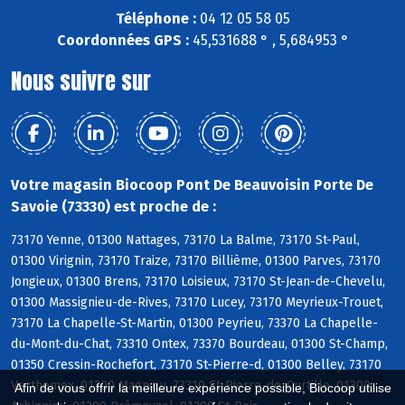
Téléphone :
04 12 05 58 05
Coordonnées GPS :
45,531688 ° , 5,684953 °
Nous suivre sur
Votre magasin Biocoop Pont De Beauvoisin Porte De
Savoie (73330) est proche de :
73170 Yenne, 01300 Nattages, 73170 La Balme, 73170 St-Paul,
01300 Virignin, 73170 Traize, 73170 Billième, 01300 Parves, 73170
Jongieux, 01300 Brens, 73170 Loisieux, 73170 St-Jean-de-Chevelu,
01300 Massignieu-de-Rives, 73170 Lucey, 73170 Meyrieux-Trouet,
73170 La Chapelle-St-Martin, 01300 Peyrieu, 73370 La Chapelle-
du-Mont-du-Chat, 73310 Ontex, 73370 Bourdeau, 01300 St-Champ,
01350 Cressin-Rochefort, 73170 St-Pierre-d, 01300 Belley, 73170
Verthemex, 01300 Magnieu, 73310 St-Pierre-de-Curtille, 01300
Afin de vous offrir la meilleure expérience possible, Biocoop utilise