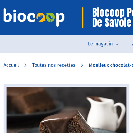
Biocoop P
De Savoie
Le magasin
Accueil
Toutes nos recettes
Moelleux chocolat-c