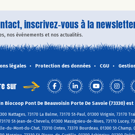
tact, inscrivez-vous à la newsletter
fres, nos événements et nos actualités.
ons légales
Protection des données
CGU
Gestio
re sur
n Biocoop Pont De Beauvoisin Porte De Savoie (73330) est 
300 Nattages, 73170 La Balme, 73170 St-Paul, 01300 Virignin, 73170 Tra
 73170 St-Jean-de-Chevelu, 01300 Massignieu-de-Rives, 73170 Lucey, 7
le-du-Mont-du-Chat, 73310 Ontex, 73370 Bourdeau, 01300 St-Champ, 01