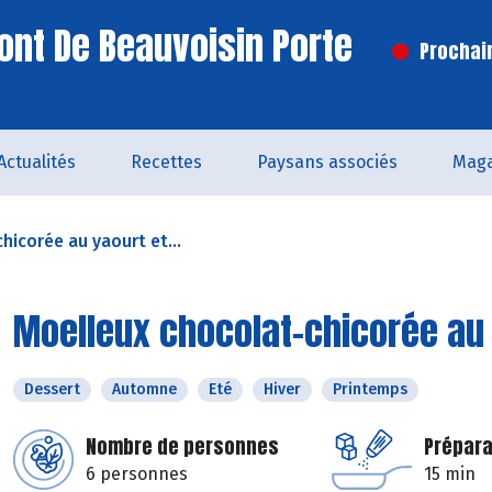
ont De Beauvoisin Porte
Prochai
Actualités
Recettes
Paysans associés
Maga
hicorée au yaourt et...
Moelleux chocolat-chicorée au 
Dessert
Automne
Eté
Hiver
Printemps
Nombre de personnes
Prépara
6 personnes
15 min