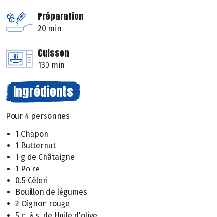
Préparation
20 min
Cuisson
130 min
Ingrédients
Pour 4 personnes
1 Chapon
1 Butternut
1 g de Châtaigne
1 Poire
0.5 Céleri
Bouillon de légumes
2 Oignon rouge
5 c. à s. de Huile d'olive