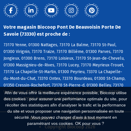
Votre magasin Biocoop Pont De Beauvoisin Porte De
Savoie (73330) est proche de :
73170 Yenne, 01300 Nattages, 73170 La Balme, 73170 St-Paul,
01300 Virignin, 73170 Traize, 73170 Billième, 01300 Parves, 73170
Jongieux, 01300 Brens, 73170 Loisieux, 73170 St-Jean-de-Chevelu,
01300 Massignieu-de-Rives, 73170 Lucey, 73170 Meyrieux-Trouet,
73170 La Chapelle-St-Martin, 01300 Peyrieu, 73370 La Chapelle-
du-Mont-du-Chat, 73310 Ontex, 73370 Bourdeau, 01300 St-Champ,
01350 Cressin-Rochefort, 73170 St-Pierre-d, 01300 Belley, 73170
Verthemex, 01300 Magnieu, 73310 St-Pierre-de-Curtille, 01300
Afin de vous offrir la meilleure expérience possible, Biocoop utilise
Arbignieu, 01300 Prémeyzel, 01300 St-Bois
des cookies : pour assurer une performance optimale du site, pour
récolter des statistiques afin d'analyser le trafic et la performance
du site et vous proposer une navigation personnalisée en toute
sécurité. Vous pouvez changer d'avis à tout moment en
Biocoop.fr
Le réseau Biocoop
paramétrant vos cookies. OK pour vous ?
Copyright Biocoop 2026