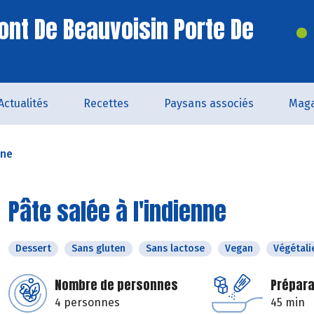
ont De Beauvoisin Porte De
Actualités
Recettes
Paysans associés
Maga
nne
Pâte salée à l'indienne
Dessert
Sans gluten
Sans lactose
Vegan
Végétali
Nombre de personnes
Prépara
4 personnes
45 min