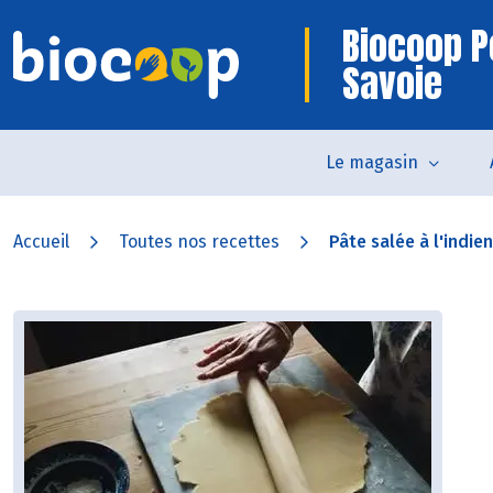
Biocoop P
Savoie
Le magasin
Accueil
Toutes nos recettes
Pâte salée à l'indie