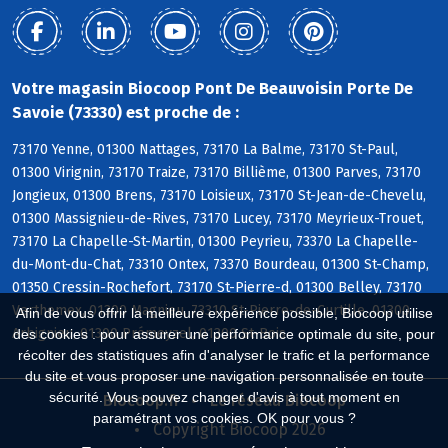
Votre magasin Biocoop Pont De Beauvoisin Porte De
Savoie (73330) est proche de :
73170 Yenne, 01300 Nattages, 73170 La Balme, 73170 St-Paul,
01300 Virignin, 73170 Traize, 73170 Billième, 01300 Parves, 73170
Jongieux, 01300 Brens, 73170 Loisieux, 73170 St-Jean-de-Chevelu,
01300 Massignieu-de-Rives, 73170 Lucey, 73170 Meyrieux-Trouet,
73170 La Chapelle-St-Martin, 01300 Peyrieu, 73370 La Chapelle-
du-Mont-du-Chat, 73310 Ontex, 73370 Bourdeau, 01300 St-Champ,
01350 Cressin-Rochefort, 73170 St-Pierre-d, 01300 Belley, 73170
Verthemex, 01300 Magnieu, 73310 St-Pierre-de-Curtille, 01300
Afin de vous offrir la meilleure expérience possible, Biocoop utilise
Arbignieu, 01300 Prémeyzel, 01300 St-Bois
des cookies : pour assurer une performance optimale du site, pour
récolter des statistiques afin d'analyser le trafic et la performance
du site et vous proposer une navigation personnalisée en toute
sécurité. Vous pouvez changer d'avis à tout moment en
Biocoop.fr
Le réseau Biocoop
paramétrant vos cookies. OK pour vous ?
Copyright Biocoop 2026