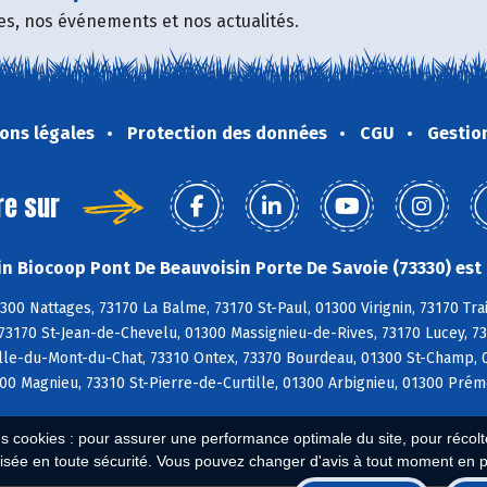
fres, nos événements et nos actualités.
ons légales
Protection des données
CGU
Gestio
re sur
n Biocoop Pont De Beauvoisin Porte De Savoie (73330) est 
300 Nattages, 73170 La Balme, 73170 St-Paul, 01300 Virignin, 73170 Tra
 73170 St-Jean-de-Chevelu, 01300 Massignieu-de-Rives, 73170 Lucey, 7
le-du-Mont-du-Chat, 73310 Ontex, 73370 Bourdeau, 01300 St-Champ, 01
0 Magnieu, 73310 St-Pierre-de-Curtille, 01300 Arbignieu, 01300 Prém
es cookies : pour assurer une performance optimale du site, pour récolter
isée en toute sécurité. Vous pouvez changer d'avis à tout moment en 