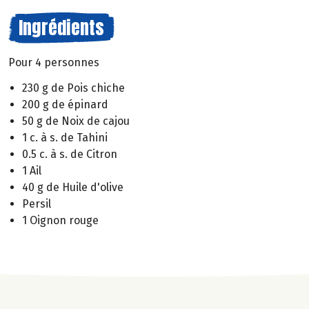
Ingrédients
Pour 4 personnes
230 g de Pois chiche
200 g de épinard
50 g de Noix de cajou
1 c. à s. de Tahini
0.5 c. à s. de Citron
1 Ail
40 g de Huile d'olive
Persil
1 Oignon rouge