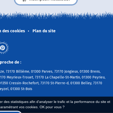
n des cookies
Plan du site
proche de :
ize, 73170 Billième, 01300 Parves, 73170 Jongieux, 01300 Brens,
3170 Meyrieux-Trouet, 73170 La Chapelle-St-Martin, 01300 Peyrieu,
350 Cressin-Rochefort, 73170 St-Pierre-d, 01300 Belley, 73170
eyzel, 01300 St-Bois
 des statistiques afin d'analyser le trafic et la performance du site et
paramétrant vos cookies. OK pour vous ?