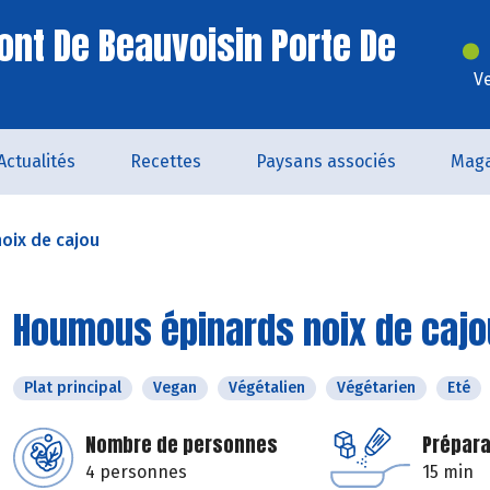
ont De Beauvoisin Porte De
V
Actualités
Recettes
Paysans associés
Maga
oix de cajou
Houmous épinards noix de cajo
Plat principal
Vegan
Végétalien
Végétarien
Eté
Nombre de personnes
Prépara
4 personnes
15 min