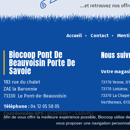
....et retrouvez nos of
Accueil
Contact
Menti
Biocoop Pont De
Nous suiv
Beauvoisin Porte De
Savoie
Votre magasi
183 rue du chalet
73170 Yenne, 01
ZAE la Baronnie
73170 Loisieux,
73330 Le Pont-de-Beauvoisin
73370 La Chapel
Verthemex, 0130
Téléphone :
04 12 05 58 05
Coordonnées GPS :
45,531688 ° , 5,684953
Afin de vous offrir la meilleure expérience possible, Biocoop utilise d
°
vous proposer une navigation personnal