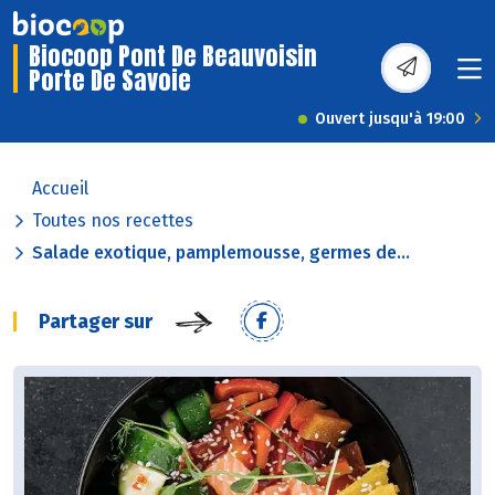
Biocoop Pont De Beauvoisin
Porte De Savoie
Ouvert jusqu'à 19:00
Accueil
Toutes nos recettes
Salade exotique, pamplemousse, germes de...
Partager sur