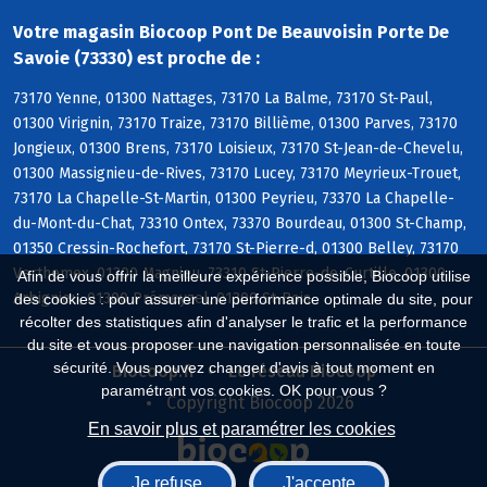
Votre magasin Biocoop Pont De Beauvoisin Porte De
Savoie (73330) est proche de :
73170 Yenne, 01300 Nattages, 73170 La Balme, 73170 St-Paul,
01300 Virignin, 73170 Traize, 73170 Billième, 01300 Parves, 73170
Jongieux, 01300 Brens, 73170 Loisieux, 73170 St-Jean-de-Chevelu,
01300 Massignieu-de-Rives, 73170 Lucey, 73170 Meyrieux-Trouet,
73170 La Chapelle-St-Martin, 01300 Peyrieu, 73370 La Chapelle-
du-Mont-du-Chat, 73310 Ontex, 73370 Bourdeau, 01300 St-Champ,
01350 Cressin-Rochefort, 73170 St-Pierre-d, 01300 Belley, 73170
Verthemex, 01300 Magnieu, 73310 St-Pierre-de-Curtille, 01300
Afin de vous offrir la meilleure expérience possible, Biocoop utilise
Arbignieu, 01300 Prémeyzel, 01300 St-Bois
des cookies : pour assurer une performance optimale du site, pour
récolter des statistiques afin d'analyser le trafic et la performance
du site et vous proposer une navigation personnalisée en toute
sécurité. Vous pouvez changer d'avis à tout moment en
Biocoop.fr
Le réseau Biocoop
paramétrant vos cookies. OK pour vous ?
Copyright Biocoop 2026
En savoir plus et paramétrer les cookies
Je refuse
J'accepte