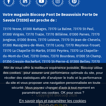
Votre magasin Biocoop Pont De Beauvoisin Porte De
Savoie (73330) est proche de :
73170 Yenne, 01300 Nattages, 73170 La Balme, 73170 St-Paul,
01300 Virignin, 73170 Traize, 73170 Billième, 01300 Parves, 73170
Jongieux, 01300 Brens, 73170 Loisieux, 73170 St-Jean-de-Chevelu,
01300 Massignieu-de-Rives, 73170 Lucey, 73170 Meyrieux-Trouet,
73170 La Chapelle-St-Martin, 01300 Peyrieu, 73370 La Chapelle-
du-Mont-du-Chat, 73310 Ontex, 73370 Bourdeau, 01300 St-Champ,
01350 Cressin-Rochefort, 73170 St-Pierre-d, 01300 Belley, 73170
Verthemex, 01300 Magnieu, 73310 St-Pierre-de-Curtille, 01300
Afin de vous offrir la meilleure expérience possible, Biocoop utilise
Arbignieu, 01300 Prémeyzel, 01300 St-Bois
des cookies : pour assurer une performance optimale du site, pour
récolter des statistiques afin d'analyser le trafic et la performance
du site et vous proposer une navigation personnalisée en toute
sécurité. Vous pouvez changer d'avis à tout moment en
Biocoop.fr
Le réseau Biocoop
paramétrant vos cookies. OK pour vous ?
Copyright Biocoop 2026
En savoir plus et paramétrer les cookies