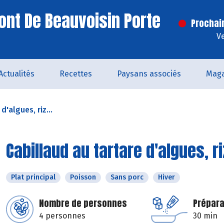
ont De Beauvoisin Porte
Prochai
V
Actualités
Recettes
Paysans associés
Maga
d'algues, riz...
Cabillaud au tartare d'algues, r
Plat principal
Poisson
Sans porc
Hiver
Nombre de personnes
Prépara
4 personnes
30 min