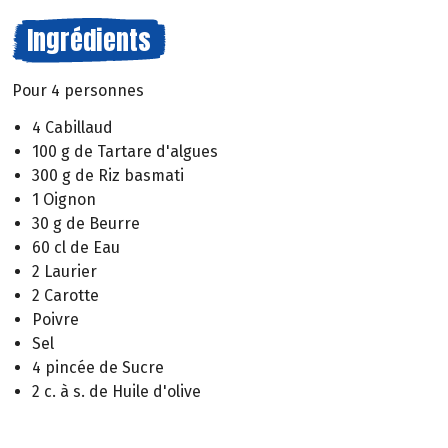
Ingrédients
Pour 4 personnes
4 Cabillaud
100 g de Tartare d'algues
300 g de Riz basmati
1 Oignon
30 g de Beurre
60 cl de Eau
2 Laurier
2 Carotte
Poivre
Sel
4 pincée de Sucre
2 c. à s. de Huile d'olive