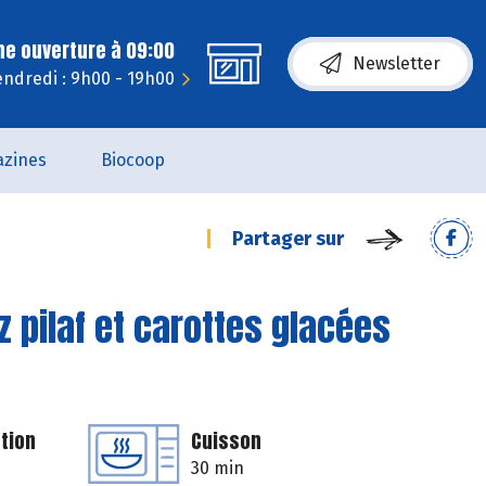
ne ouverture à 09:00
Newsletter
endredi : 9h00 - 19h00
zines
Biocoop
Partager sur
iz pilaf et carottes glacées
tion
Cuisson
30 min