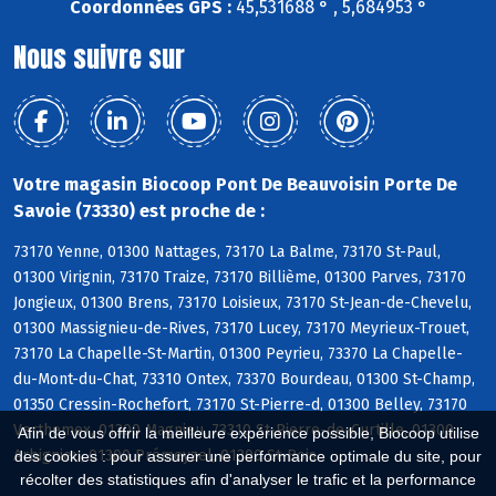
Coordonnées GPS :
45,531688 ° , 5,684953 °
Nous suivre sur
Votre magasin Biocoop Pont De Beauvoisin Porte De
Savoie (73330) est proche de :
73170 Yenne, 01300 Nattages, 73170 La Balme, 73170 St-Paul,
01300 Virignin, 73170 Traize, 73170 Billième, 01300 Parves, 73170
Jongieux, 01300 Brens, 73170 Loisieux, 73170 St-Jean-de-Chevelu,
01300 Massignieu-de-Rives, 73170 Lucey, 73170 Meyrieux-Trouet,
73170 La Chapelle-St-Martin, 01300 Peyrieu, 73370 La Chapelle-
du-Mont-du-Chat, 73310 Ontex, 73370 Bourdeau, 01300 St-Champ,
01350 Cressin-Rochefort, 73170 St-Pierre-d, 01300 Belley, 73170
Verthemex, 01300 Magnieu, 73310 St-Pierre-de-Curtille, 01300
Afin de vous offrir la meilleure expérience possible, Biocoop utilise
Arbignieu, 01300 Prémeyzel, 01300 St-Bois
des cookies : pour assurer une performance optimale du site, pour
récolter des statistiques afin d'analyser le trafic et la performance