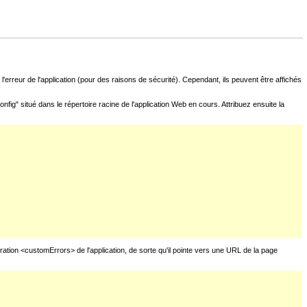
l'erreur de l'application (pour des raisons de sécurité). Cependant, ils peuvent être affichés
fig" situé dans le répertoire racine de l'application Web en cours. Attribuez ensuite la
uration <customErrors> de l'application, de sorte qu'il pointe vers une URL de la page