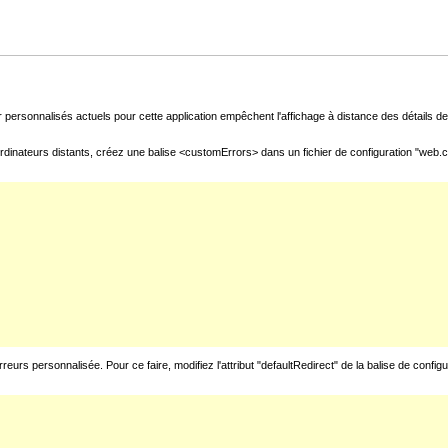
 personnalisés actuels pour cette application empêchent l'affichage à distance des détails de 
rdinateurs distants, créez une balise <customErrors> dans un fichier de configuration "web.con
urs personnalisée. Pour ce faire, modifiez l'attribut "defaultRedirect" de la balise de config