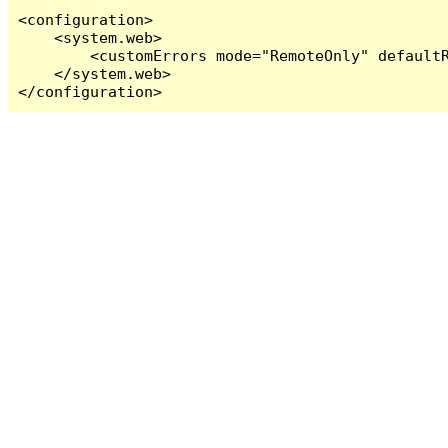
<configuration>

    <system.web>

        <customErrors mode="RemoteOnly" defaultR
    </system.web>

</configuration>