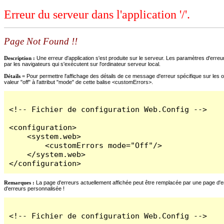
Erreur du serveur dans l'application '/'.
Page Not Found !!
Description :
Une erreur d'application s'est produite sur le serveur. Les paramètres d'erreur
par les navigateurs qui s'exécutent sur l'ordinateur serveur local.
Détails =
Pour permettre l'affichage des détails de ce message d'erreur spécifique sur les o
valeur "off" à l'attribut "mode" de cette balise <customErrors>.
<!-- Fichier de configuration Web.Config -->

<configuration>

    <system.web>

        <customErrors mode="Off"/>

    </system.web>

</configuration>
Remarques :
La page d'erreurs actuellement affichée peut être remplacée par une page d'erre
d'erreurs personnalisée !
<!-- Fichier de configuration Web.Config -->
