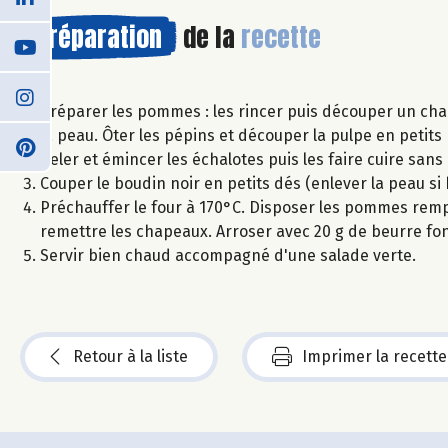
Préparation
de la
recette
Préparer les pommes : les rincer puis découper un cha
la peau. Ôter les pépins et découper la pulpe en petit
Peler et émincer les échalotes puis les faire cuire san
Couper le boudin noir en petits dés (enlever la peau s
Préchauffer le four à 170°C. Disposer les pommes rem
remettre les chapeaux. Arroser avec 20 g de beurre fo
Servir bien chaud accompagné d'une salade verte.
Retour à la liste
Imprimer la recette