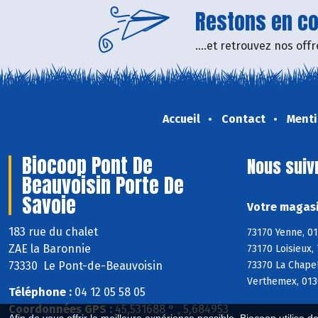
Restons en con
....et retrouvez nos of
Accueil
Contact
Menti
Biocoop Pont De
Nous suiv
Beauvoisin Porte De
Savoie
Votre magasi
183 rue du chalet
73170 Yenne, 01
ZAE la Baronnie
73170 Loisieux,
73330 Le Pont-de-Beauvoisin
73370 La Chapel
Verthemex, 0130
Téléphone :
04 12 05 58 05
Coordonnées GPS :
45,531688 ° , 5,684953