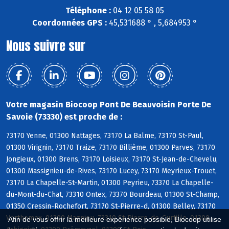
Téléphone :
04 12 05 58 05
Coordonnées GPS :
45,531688 ° , 5,684953 °
Nous suivre sur
Votre magasin Biocoop Pont De Beauvoisin Porte De
Savoie (73330) est proche de :
73170 Yenne, 01300 Nattages, 73170 La Balme, 73170 St-Paul,
01300 Virignin, 73170 Traize, 73170 Billième, 01300 Parves, 73170
Jongieux, 01300 Brens, 73170 Loisieux, 73170 St-Jean-de-Chevelu,
01300 Massignieu-de-Rives, 73170 Lucey, 73170 Meyrieux-Trouet,
73170 La Chapelle-St-Martin, 01300 Peyrieu, 73370 La Chapelle-
du-Mont-du-Chat, 73310 Ontex, 73370 Bourdeau, 01300 St-Champ,
01350 Cressin-Rochefort, 73170 St-Pierre-d, 01300 Belley, 73170
Verthemex, 01300 Magnieu, 73310 St-Pierre-de-Curtille, 01300
Afin de vous offrir la meilleure expérience possible, Biocoop utilise