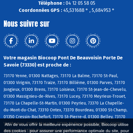
Téléphone :
04 12 05 58 05
Coordonnées GPS :
45,531688 ° , 5,684953 °
Nous suivre sur
Votre magasin Biocoop Pont De Beauvoisin Porte De
Savoie (73330) est proche de :
73170 Yenne, 01300 Nattages, 73170 La Balme, 73170 St-Paul,
01300 Virignin, 73170 Traize, 73170 Billième, 01300 Parves, 73170
Jongieux, 01300 Brens, 73170 Loisieux, 73170 St-Jean-de-Chevelu,
01300 Massignieu-de-Rives, 73170 Lucey, 73170 Meyrieux-Trouet,
73170 La Chapelle-St-Martin, 01300 Peyrieu, 73370 La Chapelle-
du-Mont-du-Chat, 73310 Ontex, 73370 Bourdeau, 01300 St-Champ,
01350 Cressin-Rochefort, 73170 St-Pierre-d, 01300 Belley, 73170
Verthemex, 01300 Magnieu, 73310 St-Pierre-de-Curtille, 01300
Afin de vous offrir la meilleure expérience possible, Biocoop utilise
Arbignieu, 01300 Prémeyzel, 01300 St-Bois
des cookies : pour assurer une performance optimale du site, pour