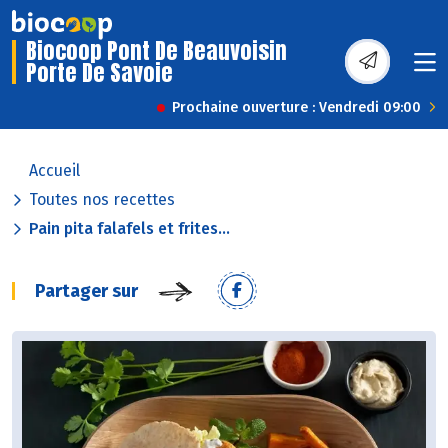
Biocoop Pont De Beauvoisin
Porte De Savoie
Prochaine ouverture : Vendredi 09:00
Accueil
Toutes nos recettes
Pain pita falafels et frites...
Partager sur