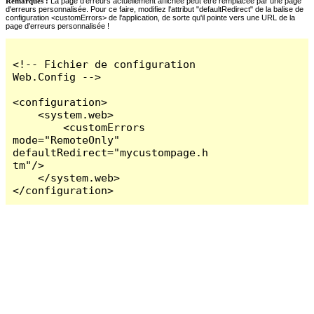
Remarques :
La page d'erreurs actuellement affichée peut être remplacée par une page
d'erreurs personnalisée. Pour ce faire, modifiez l'attribut "defaultRedirect" de la balise de
configuration <customErrors> de l'application, de sorte qu'il pointe vers une URL de la
page d'erreurs personnalisée !
<!-- Fichier de configuration 
Web.Config -->

<configuration>

    <system.web>

        <customErrors 
mode="RemoteOnly" 
defaultRedirect="mycustompage.h
tm"/>

    </system.web>

</configuration>