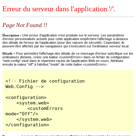
Erreur du serveur dans l'application '/'.
Page Not Found !!
Description :
Une erreur d'application s'est produite sur le serveur. Les paramètres
d'erreur personnalisés actuels pour cette application empêchent l'affichage à distance
des détails de l'erreur de l'application (pour des raisons de sécurité). Cependant, ils
peuvent être affichés par les navigateurs qui s'exécutent sur l'ordinateur serveur local.
Détails =
Pour permettre l'affichage des détails de ce message d'erreur spécifique sur les
ordinateurs distants, créez une balise <customErrors> dans un fichier de configuration
"web.config" situé dans le répertoire racine de l'application Web en cours. Attribuez
ensuite la valeur "off" à l'attribut "mode" de cette balise <customErrors>.
<!-- Fichier de configuration 
Web.Config -->

<configuration>

    <system.web>

        <customErrors 
mode="Off"/>

    </system.web>

</configuration>