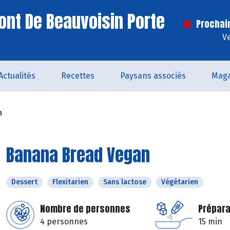
ont De Beauvoisin Porte
Prochai
V
Actualités
Recettes
Paysans associés
Maga
n
Banana Bread Vegan
Dessert
Flexitarien
Sans lactose
Végétarien
Nombre de personnes
Prépara
4 personnes
15 min