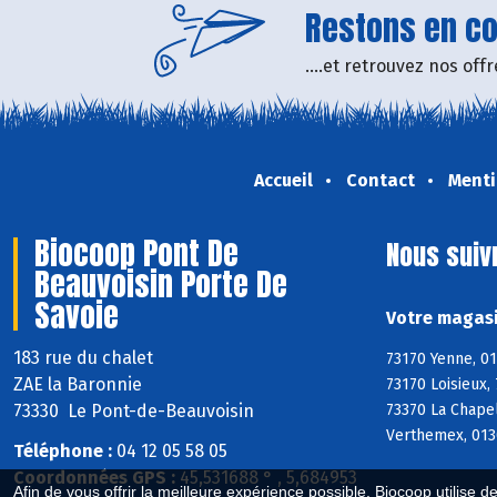
Restons en con
....et retrouvez nos of
Accueil
Contact
Menti
Biocoop Pont De
Nous suiv
Beauvoisin Porte De
Savoie
Votre magasi
183 rue du chalet
73170 Yenne, 01
ZAE la Baronnie
73170 Loisieux,
73330 Le Pont-de-Beauvoisin
73370 La Chapel
Verthemex, 0130
Téléphone :
04 12 05 58 05
Coordonnées GPS :
45,531688 ° , 5,684953
Afin de vous offrir la meilleure expérience possible, Biocoop utilise d