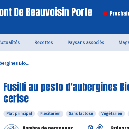
ont De Beauvoisin Porte
Prochai
Actualités
Recettes
Paysans associés
Maga
bergines Bio...
Fusilli au pesto d'aubergines Bi
cerise
Plat principal
Flexitarien
Sans lactose
Végétarien
Nombre de personnes
Prépara