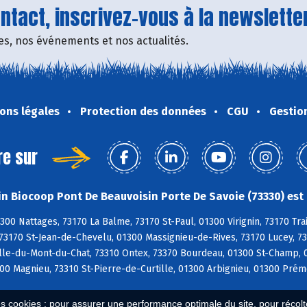
tact, inscrivez-vous à la newsletter
fres, nos événements et nos actualités.
ons légales
Protection des données
CGU
Gestio
re sur
n Biocoop Pont De Beauvoisin Porte De Savoie (73330) est 
300 Nattages, 73170 La Balme, 73170 St-Paul, 01300 Virignin, 73170 Tra
 73170 St-Jean-de-Chevelu, 01300 Massignieu-de-Rives, 73170 Lucey, 7
le-du-Mont-du-Chat, 73310 Ontex, 73370 Bourdeau, 01300 St-Champ, 01
0 Magnieu, 73310 St-Pierre-de-Curtille, 01300 Arbignieu, 01300 Prém
es cookies : pour assurer une performance optimale du site, pour récolter