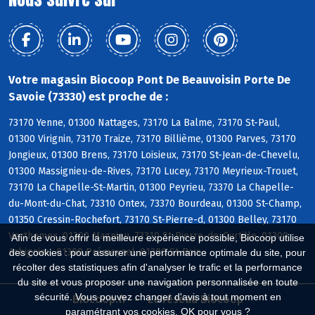
Votre magasin Biocoop Pont De Beauvoisin Porte De
Savoie (73330) est proche de :
73170 Yenne, 01300 Nattages, 73170 La Balme, 73170 St-Paul,
01300 Virignin, 73170 Traize, 73170 Billième, 01300 Parves, 73170
Jongieux, 01300 Brens, 73170 Loisieux, 73170 St-Jean-de-Chevelu,
01300 Massignieu-de-Rives, 73170 Lucey, 73170 Meyrieux-Trouet,
73170 La Chapelle-St-Martin, 01300 Peyrieu, 73370 La Chapelle-
du-Mont-du-Chat, 73310 Ontex, 73370 Bourdeau, 01300 St-Champ,
01350 Cressin-Rochefort, 73170 St-Pierre-d, 01300 Belley, 73170
Verthemex, 01300 Magnieu, 73310 St-Pierre-de-Curtille, 01300
Afin de vous offrir la meilleure expérience possible, Biocoop utilise
Arbignieu, 01300 Prémeyzel, 01300 St-Bois
des cookies : pour assurer une performance optimale du site, pour
récolter des statistiques afin d'analyser le trafic et la performance
du site et vous proposer une navigation personnalisée en toute
sécurité. Vous pouvez changer d'avis à tout moment en
Biocoop.fr
Le réseau Biocoop
paramétrant vos cookies. OK pour vous ?