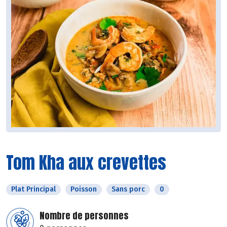
Tom Kha aux crevettes
Plat Principal
Poisson
Sans porc
0
Nombre de personnes