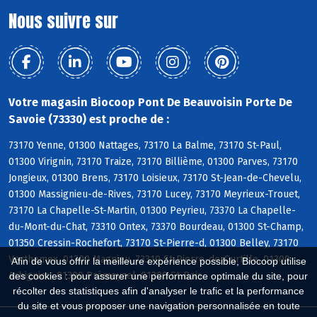
Nous suivre sur
Votre magasin Biocoop Pont De Beauvoisin Porte De
Savoie (73330) est proche de :
73170 Yenne, 01300 Nattages, 73170 La Balme, 73170 St-Paul,
01300 Virignin, 73170 Traize, 73170 Billième, 01300 Parves, 73170
Jongieux, 01300 Brens, 73170 Loisieux, 73170 St-Jean-de-Chevelu,
01300 Massignieu-de-Rives, 73170 Lucey, 73170 Meyrieux-Trouet,
73170 La Chapelle-St-Martin, 01300 Peyrieu, 73370 La Chapelle-
du-Mont-du-Chat, 73310 Ontex, 73370 Bourdeau, 01300 St-Champ,
01350 Cressin-Rochefort, 73170 St-Pierre-d, 01300 Belley, 73170
Verthemex, 01300 Magnieu, 73310 St-Pierre-de-Curtille, 01300
Afin de vous offrir la meilleure expérience possible, Biocoop utilise
Arbignieu, 01300 Prémeyzel, 01300 St-Bois
des cookies : pour assurer une performance optimale du site, pour
récolter des statistiques afin d'analyser le trafic et la performance
du site et vous proposer une navigation personnalisée en toute