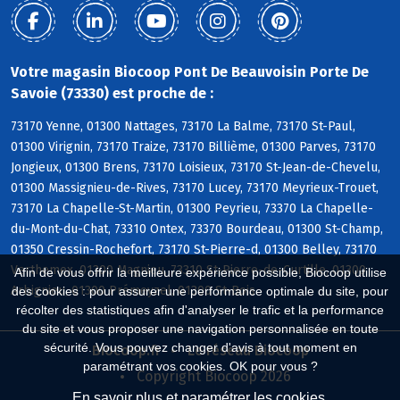
Votre magasin Biocoop Pont De Beauvoisin Porte De
Savoie (73330) est proche de :
73170 Yenne, 01300 Nattages, 73170 La Balme, 73170 St-Paul,
01300 Virignin, 73170 Traize, 73170 Billième, 01300 Parves, 73170
Jongieux, 01300 Brens, 73170 Loisieux, 73170 St-Jean-de-Chevelu,
01300 Massignieu-de-Rives, 73170 Lucey, 73170 Meyrieux-Trouet,
73170 La Chapelle-St-Martin, 01300 Peyrieu, 73370 La Chapelle-
du-Mont-du-Chat, 73310 Ontex, 73370 Bourdeau, 01300 St-Champ,
01350 Cressin-Rochefort, 73170 St-Pierre-d, 01300 Belley, 73170
Verthemex, 01300 Magnieu, 73310 St-Pierre-de-Curtille, 01300
Afin de vous offrir la meilleure expérience possible, Biocoop utilise
Arbignieu, 01300 Prémeyzel, 01300 St-Bois
des cookies : pour assurer une performance optimale du site, pour
récolter des statistiques afin d'analyser le trafic et la performance
du site et vous proposer une navigation personnalisée en toute
sécurité. Vous pouvez changer d'avis à tout moment en
Biocoop.fr
Le réseau Biocoop
paramétrant vos cookies. OK pour vous ?
Copyright Biocoop 2026
En savoir plus et paramétrer les cookies