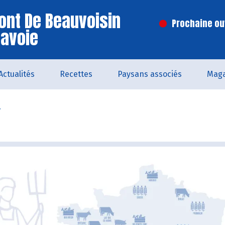
ont De Beauvoisin
Prochaine ouv
Savoie
Actualités
Recettes
Paysans associés
Maga
r