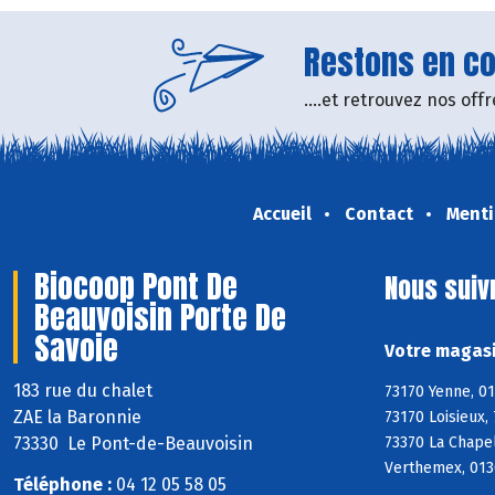
Restons en con
....et retrouvez nos of
Accueil
Contact
Menti
Biocoop Pont De
Nous suiv
Beauvoisin Porte De
Savoie
Votre magasi
183 rue du chalet
73170 Yenne, 01
ZAE la Baronnie
73170 Loisieux,
73330 Le Pont-de-Beauvoisin
73370 La Chapel
Verthemex, 0130
Téléphone :
04 12 05 58 05