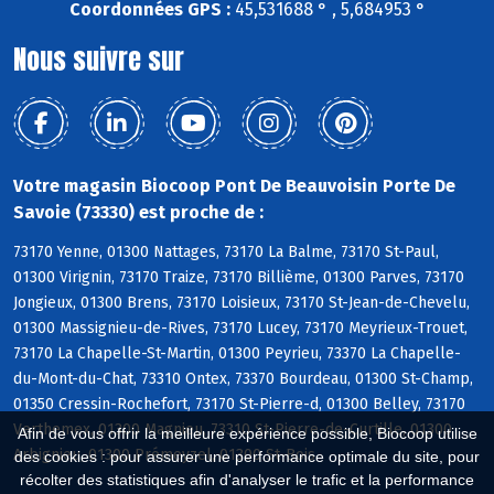
Coordonnées GPS :
45,531688 ° , 5,684953 °
Nous suivre sur
Votre magasin Biocoop Pont De Beauvoisin Porte De
Savoie (73330) est proche de :
73170 Yenne, 01300 Nattages, 73170 La Balme, 73170 St-Paul,
01300 Virignin, 73170 Traize, 73170 Billième, 01300 Parves, 73170
Jongieux, 01300 Brens, 73170 Loisieux, 73170 St-Jean-de-Chevelu,
01300 Massignieu-de-Rives, 73170 Lucey, 73170 Meyrieux-Trouet,
73170 La Chapelle-St-Martin, 01300 Peyrieu, 73370 La Chapelle-
du-Mont-du-Chat, 73310 Ontex, 73370 Bourdeau, 01300 St-Champ,
01350 Cressin-Rochefort, 73170 St-Pierre-d, 01300 Belley, 73170
Verthemex, 01300 Magnieu, 73310 St-Pierre-de-Curtille, 01300
Afin de vous offrir la meilleure expérience possible, Biocoop utilise
Arbignieu, 01300 Prémeyzel, 01300 St-Bois
des cookies : pour assurer une performance optimale du site, pour
récolter des statistiques afin d'analyser le trafic et la performance