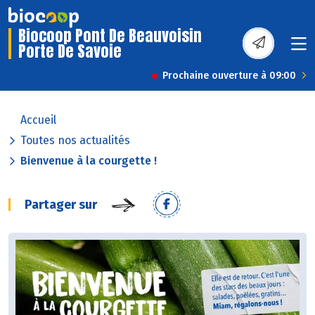
Biocoop Pont De Beauvoisin
Porte De Savoie
Prochaine ouverture à 09:00
Accueil
Toutes nos actualités
Bienvenue à la courgette !
Partager sur