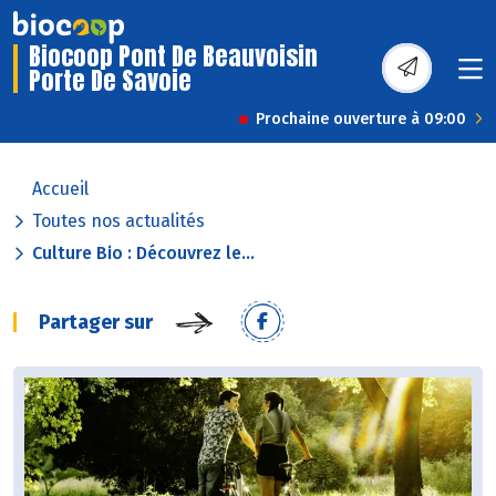
Biocoop Pont De Beauvoisin
Porte De Savoie
Prochaine ouverture à 09:00
Accueil
Toutes nos actualités
Culture Bio : Découvrez le...
Partager sur